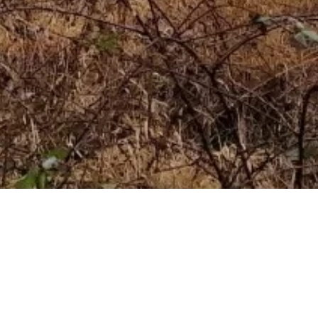
Begeleiding bij omgaan met verlies,
emoties en veerkracht
voor op
basisscholen.
.